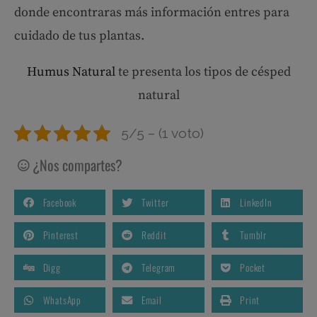
donde encontraras más información entres para
cuidado de tus plantas.
Humus Natural
te presenta los tipos de césped
natural
5/5 – (1 voto)
¿Nos compartes?
Facebook
Twitter
LinkedIn
Pinterest
Reddit
Tumblr
Digg
Telegram
Pocket
WhatsApp
Email
Print