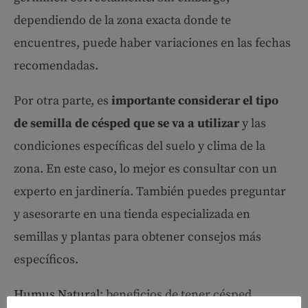
dependiendo de la zona exacta donde te
encuentres, puede haber variaciones en las fechas
recomendadas.
Por otra parte, es
importante considerar el tipo
de semilla de césped que se va a utilizar
y las
condiciones específicas del suelo y clima de la
zona. En este caso, lo mejor es consultar con un
experto en jardinería. También puedes preguntar
y asesorarte en una tienda especializada en
semillas y plantas para obtener consejos más
específicos.
Humus Natural
: beneficios de tener césped