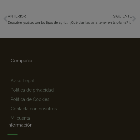
ANTERIOR
SIGUIENTE
Ant
S
Descubre ¿cuáles son los tipos de agricultura en España?
¿Qué plantas para tener en la oficina? ¡Descubre tus mejores opciones!
Compañía
Aviso Legal
Política de privacidad
Política de Cookies
Contacta con nosotros
Mi cuenta
Información