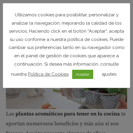
una menta y un orégano saludables y sabrosos en
tu hogar o jardín.
Utilizamos cookies para posibilitar, personalizar y
analizar la navegación, mejorando la calidad de los
Humus Natural
y los beneficios de tener plantas
servicios. Haciendo click en el botón “Aceptar”, acepta
su uso conforme a nuestra política de cookies. Puede
aromáticas en casa
cambiar sus preferencias tanto en su navegador como
en el panel de gestión de cookies que aparece a
continuación. Si desea más información, consulte
nuestra
Política de Cookies
.
ajustes
Aceptar
Las
plantas aromáticas para tener en la cocina
te
aportan numerosos beneficios y más aún si son