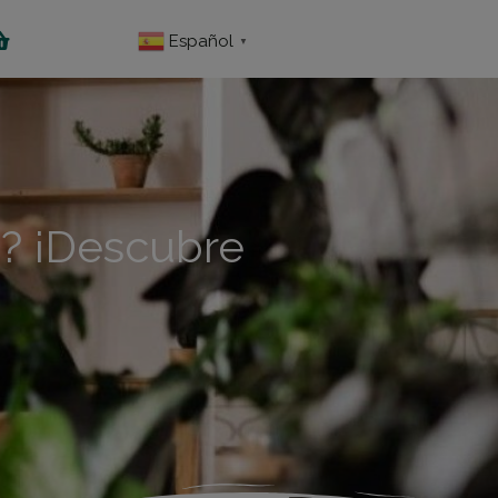
Español
▼
a? ¡Descubre