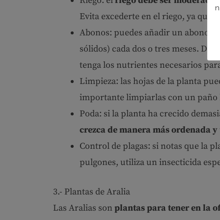
Riego: el
riego debe ser moderado, 
n
Evita excederte en el riego, ya que 
Abonos: puedes añadir un abono ec
sólidos) cada dos o tres meses. De 
tenga los nutrientes necesarios par
Limpieza: las hojas de la planta pu
importante limpiarlas con un pañ
Poda: si la planta ha crecido demas
crezca de manera más ordenada y
Control de plagas: si notas que la p
pulgones, utiliza un insecticida esp
3.- Plantas de Aralia
Las Aralias son
plantas para tener en la 