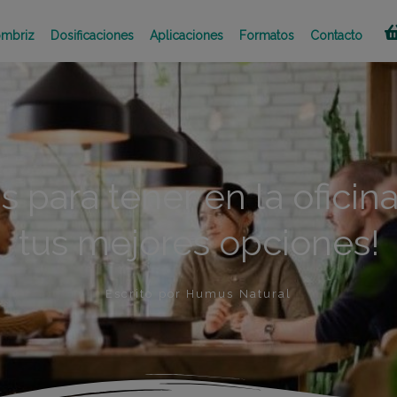
mbriz
Dosificaciones
Aplicaciones
Formatos
Contacto
s para tener en la oficin
tus mejores opciones!
Escrito por
Humus Natural