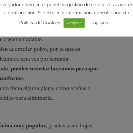
cada vez que la tierra empiece a secarse
.
avegador como en el panel de gestión de cookies que apare
puede pudrir las raíces.
a continuación. Si desea más información, consulte nuestra
ológico (
humus de lombriz
líquido o
Política de Cookies
.
ajustes
Aceptar
esta forma, podrás asegurar que la planta
a crecer saludable.
eden acumular polvo, por lo que es
o húmedo una vez por semana.
iado,
puedes recortar las ramas para que
 uniform
e.
lanta tiene alguna plaga, como arañas o
ecífico para eliminarla.
oficina muy popular
, gracias a sus hojas