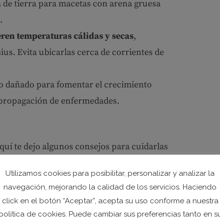
a de tierra para macetas con arena gruesa
.
eren temperaturas cálidas y secas
,
ius. Evita ubicarlas cerca de corrientes de
lo dañado para fomentar el crecimiento
a propagación de enfermedades.
aquí te dejo algunos consejos para cuidarlas
Utilizamos cookies para posibilitar, personalizar y analizar la
tos en un lugar con luz indirecta y
navegación, mejorando la calidad de los servicios. Haciendo
click en el botón “Aceptar”, acepta su uso conforme a nuestra
política de cookies. Puede cambiar sus preferencias tanto en s