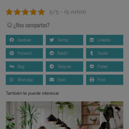
5/5 – (5 votos)
¿Nos compartes?
Facebook
Twitter
LinkedIn
Pinterest
Reddit
Tumblr
Digg
Telegram
Pocket
WhatsApp
Email
Print
También te puede interesar