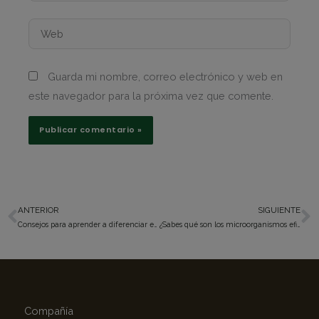
Web
Guarda mi nombre, correo electrónico y web en
este navegador para la próxima vez que comente.
ANTERIOR
SIGUIENTE
Ant
S
Consejos para aprender a diferenciar el compost del vermicompost
¿Sabes qué son los microorganismos eficientes para la agricultura?
Compañía