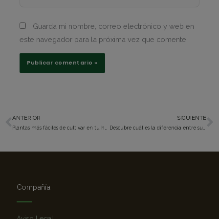
Guarda mi nombre, correo electrónico y web en
este navegador para la próxima vez que comente.
ANTERIOR
SIGUIENTE
Ant
S
Plantas más fáciles de cultivar en tu huerta ¡Haz clic aquí!
Descubre cuál es la diferencia entre suculenta y cactus
Compañía
Aviso Legal