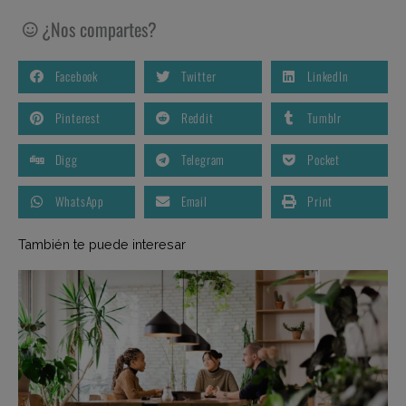
¿Nos compartes?
Facebook
Twitter
LinkedIn
Pinterest
Reddit
Tumblr
Digg
Telegram
Pocket
WhatsApp
Email
Print
También te puede interesar