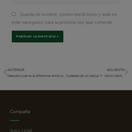
Guarda mi nombre, correo electrónico y web en
este navegador para la próxima vez que comente.
ANTERIOR
SIGUIENTE
Ant
S
Descubre cuál es la diferencia entre suculenta y cactus
Cuidados de un cactus
¡Pincha aquí!
: cómo mantenerlos en perfecto estado
Compañía
Aviso Legal