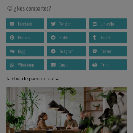
¿Nos compartes?
Facebook
Twitter
LinkedIn
Pinterest
Reddit
Tumblr
Digg
Telegram
Pocket
WhatsApp
Email
Print
También te puede interesar