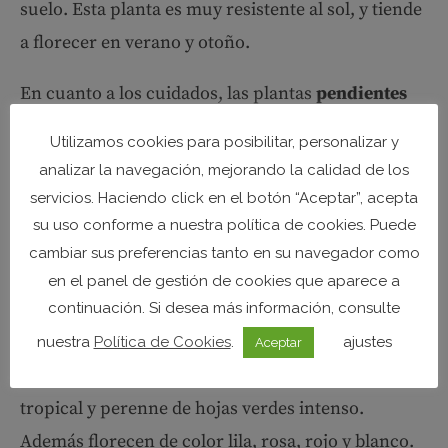
suelo. Esta planta es muy resistente al sol, y tiende
a florecer en verano y otoño.
En cuanto a los cuidados, las plantas
pendientes
de la reina requieren riego constante
y abonar
Utilizamos cookies para posibilitar, personalizar y
con
humus de lombriz
sólido cada quince días o al
analizar la navegación, mejorando la calidad de los
menos una vez por mes.
servicios. Haciendo click en el botón “Aceptar”, acepta
su uso conforme a nuestra política de cookies. Puede
8.- Alegría de la casa
cambiar sus preferencias tanto en su navegador como
Alegría de la casa
, está hermosa es una variedad
en el panel de gestión de cookies que aparece a
de
plantas colgantes de exterior
sin duda será una
continuación. Si desea más información, consulte
adquisición acertada. Las plantas alegres
nuestra
Política de Cookies
.
ajustes
Aceptar
(Impatiens walleriana) son de tipo herbáceo
tropical y perenne de hojas verdes intenso.
Además florecen de color lila, rosa, rojo y blanco.