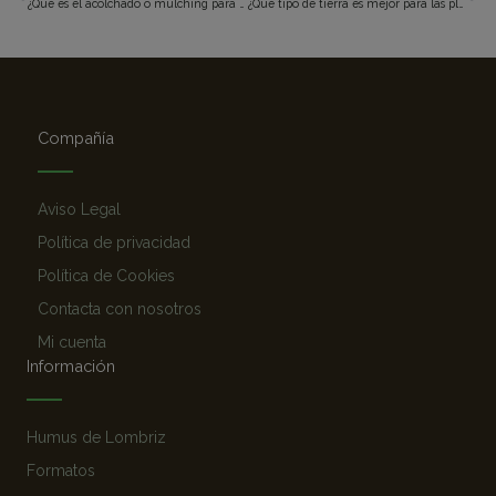
¿Qué es el acolchado o mulching para tu jardín o huerto?
¿Qué tipo de tierra es mejor para las plantas? ¡Ven y descubre más!
Compañía
Aviso Legal
Política de privacidad
Política de Cookies
Contacta con nosotros
Mi cuenta
Información
Humus de Lombriz
Formatos