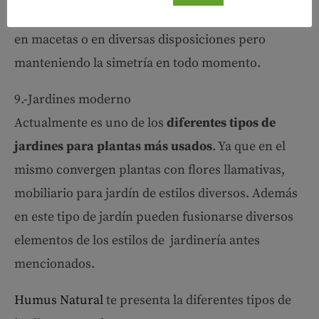
cuanto a las
plantas son mediterráneas,
dispuestas
en macetas o en diversas disposiciones pero
manteniendo la simetría en todo momento.
9.-Jardines moderno
Actualmente es uno de los
diferentes tipos de
jardines para plantas más usados
. Ya que en el
mismo convergen plantas con flores llamativas,
mobiliario para jardín de estilos diversos. Además
en este tipo de jardín pueden fusionarse diversos
elementos de los estilos de jardinería antes
mencionados.
Humus Natural
te presenta la diferentes tipos de