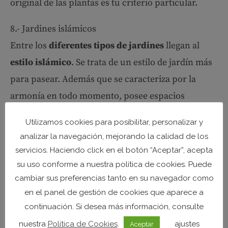
original de las plantas es tu criterio particular.
8.- Jardines islámicos
Entre los
diferentes tipos de jardines
llegan al
estilo islámico
. Se trata de un estilo de jardín más
para pasear. Además que se caracteriza por la
armonía en todo momento, posee espacios
privados divididos con celosías, arcos o rejas.
Utilizamos cookies para posibilitar, personalizar y
También posee una fuerte presencia del agua con
analizar la navegación, mejorando la calidad de los
fuentes o canales. Asimismo se combina con
servicios. Haciendo click en el botón “Aceptar”, acepta
elementos estructurales tales como muros,
su uso conforme a nuestra política de cookies. Puede
cambiar sus preferencias tanto en su navegador como
cominerías, pilas.
en el panel de gestión de cookies que aparece a
Estos últimos poseen un r
evestimiento con
continuación. Si desea más información, consulte
azulejos y cuyos diseños son muy variados
. En
nuestra
Política de Cookies
.
ajustes
Aceptar