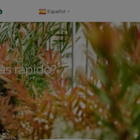
Español
▼
ás rápido?