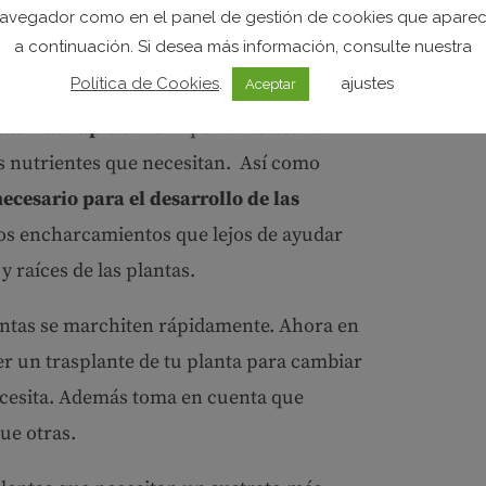
zantes ecológicos es una forma segura y
avegador como en el panel de gestión de cookies que apare
os crecer
.
a continuación. Si desea más información, consulte nuestra
Política de Cookies
.
ajustes
Aceptar
? Drenaje del sustrato
tas más rápido
? Es importante usar un
los nutrientes que necesitan. Así como
ecesario para el desarrollo de las
 los encharcamientos que lejos de ayudar
y raíces de las plantas.
antas se marchiten rápidamente. Ahora en
cer un trasplante de tu planta para cambiar
necesita. Además toma en cuenta que
ue otras.