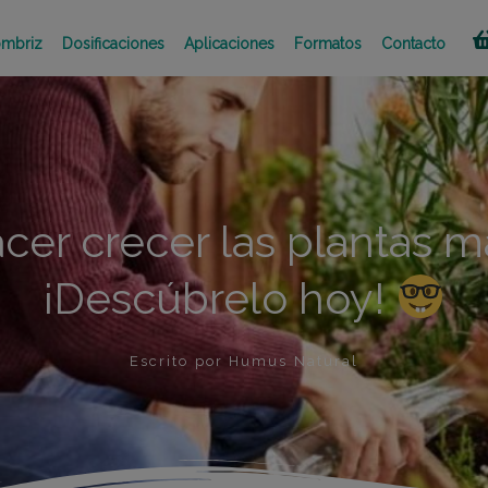
mbriz
Dosificaciones
Aplicaciones
Formatos
Contacto
er crecer las plantas m
¡Descúbrelo hoy!
Escrito por
Humus Natural