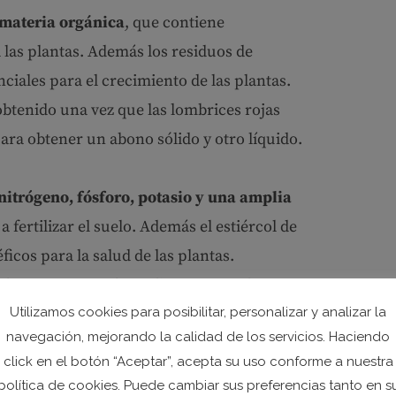
 materia orgánica
, que contiene
las plantas. Además los residuos de
ciales para el crecimiento de las plantas.
 obtenido una vez que las lombrices rojas
ara obtener un abono sólido y otro líquido.
nitrógeno, fósforo, potasio y una amplia
 fertilizar el suelo. Además el estiércol de
cos para la salud de las plantas.
oductos que puedes aplicar en tus plantas
Utilizamos cookies para posibilitar, personalizar y analizar la
smo contiene fósforo y calcio, que son
navegación, mejorando la calidad de los servicios. Haciendo
imiento de las plantas.
click en el botón “Aceptar”, acepta su uso conforme a nuestra
política de cookies. Puede cambiar sus preferencias tanto en s