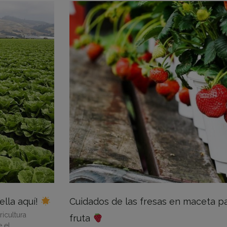
ella aquí!
Cuidados de las fresas en maceta p
ricultura
fruta
 el