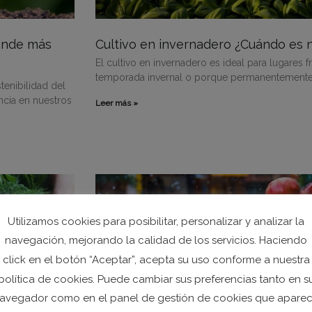
rende más
Cultivo en invernadero ¿Cuándo es 
El cultivo en invernadero es ideal para lugares fr
temporada invernal o porque permanentemente 
enibilidad del
ncia en nuestros
Leer más »
Utilizamos cookies para posibilitar, personalizar y analizar la
navegación, mejorando la calidad de los servicios. Haciendo
click en el botón “Aceptar”, acepta su uso conforme a nuestra
política de cookies. Puede cambiar sus preferencias tanto en s
avegador como en el panel de gestión de cookies que apare