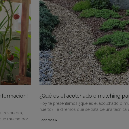
nformación!
¿Qué es el acolchado o mulching par
Hoy te presentamos ¿qué es el acolchado o mulc
huerto? Te diremos que se trata de una técnica
u respuesta,
o que mucho por
Leer más »