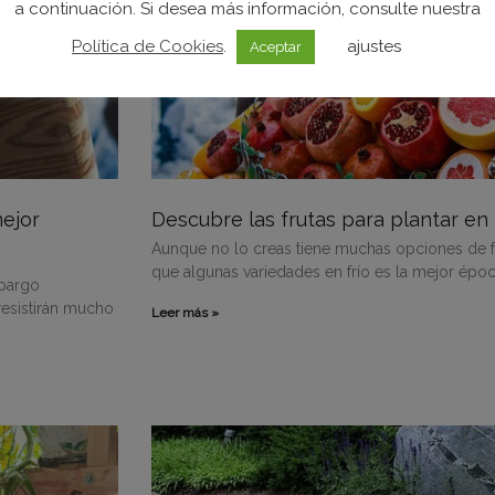
a continuación. Si desea más información, consulte nuestra
Política de Cookies
.
ajustes
Aceptar
mejor
Descubre las frutas para plantar en 
Aunque no lo creas tiene muchas opciones de fru
que algunas variedades en frío es la mejor época
mbargo
resistirán mucho
Leer más »