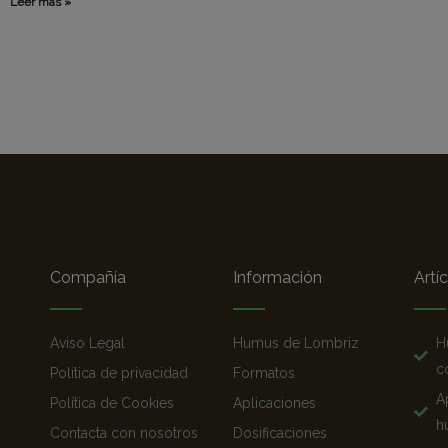
Leer más »
Compañía
Información
Artí
Aviso Legal
Humus de Lombriz
H
c
Política de privacidad
Formatos
A
Política de Cookies
Aplicaciones
h
Contacta con nosotros
Dosificaciones