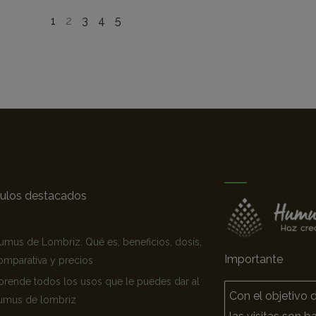
1
2
3
4
5
culos destacados
umus de Lombriz. Qué es, beneficios, dosis,
Importante
omparativa y precios
prende todos los usos que le puedes dar al
Con el objetivo d
umus de lombriz