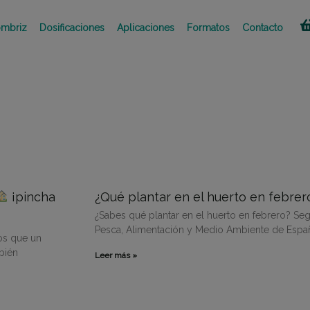
mbriz
Dosificaciones
Aplicaciones
Formatos
Contacto
Página
Página
Página
Página
Página
¡pincha
¿Qué plantar en el huerto en febre
¿Sabes qué plantar en el huerto en febrero? Segú
Pesca, Alimentación y Medio Ambiente de España
os que un
bién
Leer más »