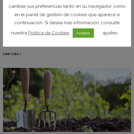
cambiar sus preferencias tanto en su navegador como
Consejos de cultivo: cómo preparar la tierra para
en el panel de gestión de cookies que aparece a
plantar tomates
continuación. Si desea más información, consulte
¿Sabes como preparar la tierra para plantar tomates? Aunque no
nuestra
Política de Cookies
.
ajustes
Aceptar
lo creas, es muy importante prepara el sustrato antes de cada
siembra. Puesto que de
Leer más »